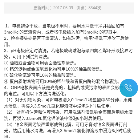
更新时间：2017-06-09
浏览：3344次
1、电极避免干放，当电极不用时，要用水冲洗干净并插回加有
3molKcl的盛液套内，或者将电极插入加有3molKcl的容器中。
2、检查接头处是否干燥清洁，如有玷污，需用*擦洗干净吹干后使
用。
3、pH电极应定时清洗，若电极玻璃球泡与聚四氟乙烯环形液接界污
染，可用下列试剂清洗。
① 油脂或含油物可用表面活性剂清洗。
② 钙沉淀物或金属氢氧化物可用10%的稀盐酸清洗。
③ 硫化物沉淀可用10%的稀盐酸清洗。
④ 蛋白质附着物可用10%的稀盐酸和胃蛋白酶的混合物清洗。
4、ORP电极表面应该是光亮的，粗糙的或受污染的表面会影响电极
的电位。可用以下方法清洗活化。
（1）对无机物污染，可将电极浸入0.1mol/L稀盐酸中30分钟，用纯
水清洗，再浸入3.5mol/L氯化钾溶液中浸泡6小时后使用。
（2） 对有机油污和油膜污染，可用洗涤剂清洗铂金表面后用纯水清
洗，再浸入3.5mol/L氯化钾溶液中浸泡6小时后使用。
（3）铂金表面污染严重形成氧化膜，可用牙膏对铂金表面进行剖
光，然后用纯水清洗，再浸入3.5mol/L氯化钾溶液中浸泡6小时后使
用。