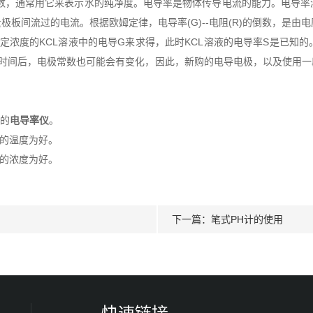
数，通常用它来表示水的纯净度。电导率是物体传导电流的能力。电导率
板间流过的电流。根据欧姆定律，电导率(G)--电阻(R)的倒数，是由
定浓度的KCL溶液中的电导G来求得，此时KCL溶液的电导率S是已知
段时间后，电极常数也可能会有变化，因此，新购的电导电极，以及使用一
：
的
电导率仪
。
的温度为好。
的浓度为好。
下一篇：
笔式PH计的使用