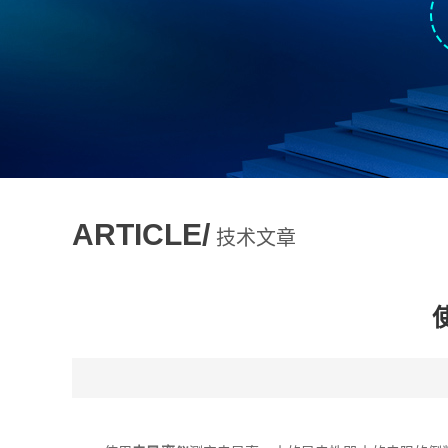
ARTICLE/
技术文章