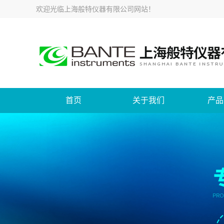
欢迎光临
上海般特仪器有限公司网站
！
首页
关于我们
产品