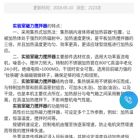
更新时间：2018-05-10
浏览：2123次
实验室磁力搅拌器
的特点：
一、采用集热式加热法：集热锅内液体将被加热容器*包覆，让
被加热体处于强烈的热辐射中，加热速度更快，是平板加热搅拌器的
三倍，并且加热温度更均匀、效率更高，更适应球型烧瓶进行加热反
应。
二、
实验室磁力搅拌器
主要部件选材优良，选用大功率直流电
机，噪音小，搅拌力矩大。特制的不锈钢加热管在800℃高温中老化
24小时。绝缘电阻>1000MΩ，干烧时安全可靠。选用目前磁力强的
“钕铁硼”永磁磁钢做转子，确保足够的吸力和扭矩。
三、
实验室磁力搅拌器
结构合理，集热锅采用不锈钢冲压而成，
与特制加热管和耐高温密封组合，可加水(水浴)、加油(油浴)，以及
干烧，也是本机主要优点所在，加热部分与电气箱之间采用散热板隔
离，在高温加热搅拌下，不影响整机电气性能。
实验室磁力搅拌器
的功能特征：
高性价比加热磁力搅拌器，可设定多个工作参数，例如：加热温
度，恒温温度，搅拌时间等。
按键转速设定，控制电机由慢至快逐渐增速，防止电机突然增速
而导致的搅拌棒失速。
外置温度传感器可浸入目标液体，并按设定温度自动加热或恒