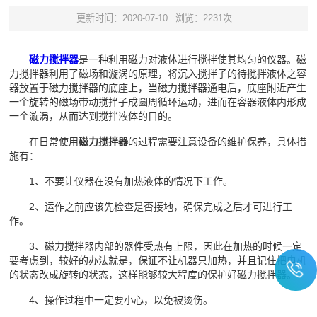
更新时间：2020-07-10
浏览：2231次
磁力搅拌器
是一种利用磁力对液体进行搅拌使其均匀的仪器。磁
力搅拌器利用了磁场和漩涡的原理，将沉入搅拌子的待搅拌液体之容
器放置于磁力搅拌器的底座上，当磁力搅拌器通电后，底座附近产生
一个旋转的磁场带动搅拌子成圆周循环运动，进而在容器液体内形成
一个漩涡，从而达到搅拌液体的目的。
在日常使用
磁力搅拌器
的过程需要注意设备的维护保养，具体措
施有：
1、不要让仪器在没有加热液体的情况下工作。
2、运作之前应该先检查是否接地，确保完成之后才可进行工
作。
3、磁力搅拌器内部的器件受热有上限，因此在加热的时候一定
要考虑到，较好的办法就是，保证不让机器只加热，并且记住把电机
的状态改成旋转的状态，这样能够较大程度的保护好磁力搅拌器。
4、操作过程中一定要小心，以免被烫伤。