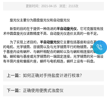
更新时间：2021-04-15
浏览：2113次
旋光仪主要分为圆盘旋光仪和自动旋光仪
新型的目的在于提供一种改进的
半自动旋光仪
，它可克服现有技
术中圆盘旋光仪读数精度不高、自动旋光仪造价太高的一些不足。
为了实现上述目的，
半自动旋光仪
它主要包括基座和设在基座上
的电机、光学镜筒、目镜筒以及与光学镜筒平行的物镜筒，其特征在
于基座内设有蜗杆、与蜗杆相配合的蜗轮以及与蜗轮相连接的蜗轮
轴，蜗轮轴与基座或光学镜筒的一端固定连接，光学镜筒的另一端设
有半荫片座和偏振片座，蜗杆与电机相连，蜗杆上设有一码盘。
上一篇：
如何正确对手持盐度计进行校准？
下一篇：
正确使用便携式浊度仪