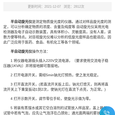
更新时间：2021-12-07
浏览：2812次
半自动旋光仪
是测定物质旋光度的仪器。通过对样品旋光度的测
定，可以分析确定物质的浓度、含量及纯度等.自动旋光仪采用光电
检测器及电子自动示数装置，具有体积小、灵敏度高，没有人差，读
数方便等特点。对目视旋光仪难以分析的低旋光度样品也能适应。因
此广泛应用于医药、食品、有机化工等各个领域。
半自动旋光仪
操作方法：
1 将仪器电源插头插入220V交流电源，〔要求使用交流电子稳
压器(1KVA)〕并将接地脚可靠接地。
2 打开电源开关，需经5min钠光灯预热，使之发光稳定。
3 打开直流开关，(若直流开关扳上后，钠光灯熄灭，则再将直
流开关上下重复扳动1到2次，使钠光灯在直流下点亮，为正常。)
4 打开示数开关，调节零位手轮，使旋光示值为零。
5 将装有蒸馏水或其它空白溶剂的试管放入样品室，盖上箱盖。
试管中若有气泡，应先让气泡浮在凸颈处；通光面两端的雾状水滴。