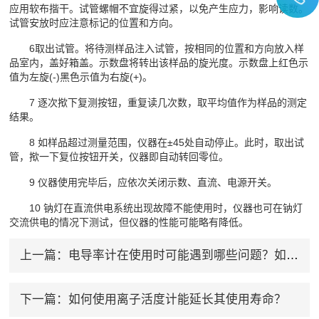
应用软布揩干。试管螺帽不宜旋得过紧，以免产生应力，影响读数。
试管安放时应注意标记的位置和方向。
6取出试管。将待测样品注入试管，按相同的位置和方向放入样
品室内，盖好箱盖。示数盘将转出该样品的旋光度。示数盘上红色示
值为左旋(-)黑色示值为右旋(+)。
7 逐次揿下复测按钮，重复读几次数，取平均值作为样品的测定
结果。
8 如样品超过测量范围，仪器在±45处自动停止。此时，取出试
管，揿一下复位按钮开关，仪器即自动转回零位。
9 仪器使用完毕后，应依次关闭示数、直流、电源开关。
10 钠灯在直流供电系统出现故障不能使用时，仪器也可在钠灯
交流供电的情况下测试，但仪器的性能可能略有降低。
上一篇：
电导率计在使用时可能遇到哪些问题？如何解决？
下一篇：
如何使用离子活度计能延长其使用寿命？