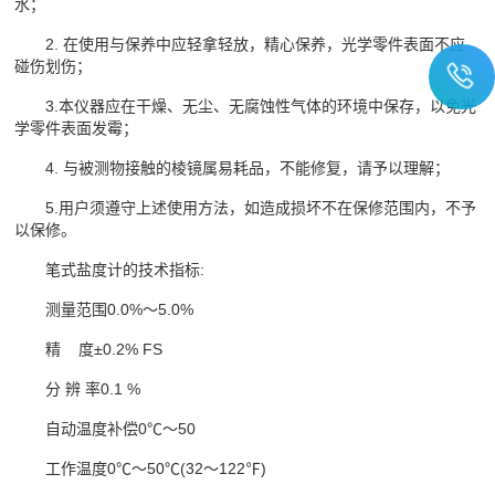
水；
2. 在使用与保养中应轻拿轻放，精心保养，光学零件表面不应
碰伤划伤；
3.本仪器应在干燥、无尘、无腐蚀性气体的环境中保存，以免光
学零件表面发霉；
4. 与被测物接触的棱镜属易耗品，不能修复，请予以理解；
5.用户须遵守上述使用方法，如造成损坏不在保修范围内，不予
以保修。
笔式盐度计的技术指标:
测量范围0.0%～5.0%
精 度±0.2% FS
分 辨 率0.1 %
自动温度补偿0℃～50
工作温度0℃～50℃(32～122℉)