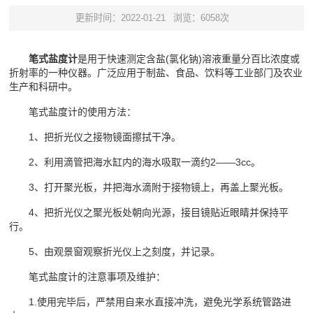
更新时间：2022-01-21
浏览：6058次
笔式盐度计
是用于快速测定含盐(氯化钠)溶液重量分百比浓度或
折射率的一种仪器。广泛应用于制盐、食品、饮料等工业部门及农业
生产和科研中。
笔式盐度计的使用方法：
1、把折光仪之接物镜面擦拭干净。
2、利用滴管把海水缸内的海水吸取一滴约2——3cc。
3、打开聚光板，并把海水滴附于接物镜上，再盖上聚光板。
4、把折光仪之聚光板处朝向光源，接目镜贴近眼睛并保持平
行。
5、由观景窗观察折光仪上之刻度，并记录。
笔式盐度计的注意事项及维护：
1.使用完毕后，严禁用自来水直接冲洗，避免光学系统管路进