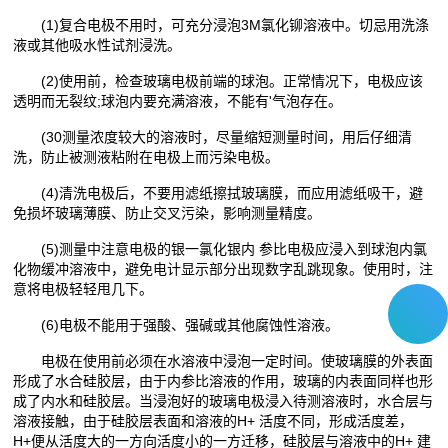
(1)复合电极不用时，可充分浸泡3M氯化铆溶液中。切忌用洗涤
液或其他吸水性试剂浸洗。
(2)使用前，检查玻璃电极前端的球泡。正常情况下，电极应该
透明而无裂纹;球泡内要充满溶液，不能有'气泡存在。
(30测量浓度较大的溶液时，尽量缩短测量时间，用后仔细清
洗，防止被测液粘附在电极上而污染电极。
(4)清洗电极后，不要用滤纸擦拭玻璃膜，而应用滤纸吸干，避
免损坏玻璃薄膜、防止交叉污染，影响测量精度。
(5)测量中注意电极的银一氯化银内 参比电极应浸入到球泡内氯
化物缓冲溶液中，避免电计显示部分出现数字乱跳现象。使用时，注
意将电极轻轻甩几下。
(6)电极不能用于强酸、强碱或其他腐蚀性溶液。
电极在使用前必须在水溶液中浸泡一定时间。使玻璃膜的外表面
形成了水合硅胶层，由于内参比溶液的作用，玻璃的内表面同样也形
成了内水和硅胶层。当浸泡好的玻璃电极浸入待测溶液时，水合层与
溶液接触，由于硅胶层表面和溶液的H+ 活度不同，形成活度差，
H+便从活度大的一方向活度小的一方迁移，硅胶层与溶液中的H+ 建