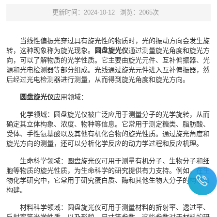
更新时间：2024-10-12
浏览：2065次
当线性偏振光穿过具有旋光性的物质时，光的振动方向会发生旋
转，这种现象称为旋光现象。
圆盘旋光仪
通过测量旋光角度和旋光方
向，可以了解物质的光学性质。它主要由旋光元件、互补偏振器、光
源和光电检测器等部分组成。光线通过旋光元件进入互补偏振器，然
后经过光电检测器进行测量，从而得到旋光角度和旋光方向。
圆盘旋光仪
应用领域：
化学领域：圆盘旋光仪被广泛应用于测量分子的光学旋转，从而
确定其立体构象、浓度、物种等信息。它常用于测定糖类、脂肪酸、
受体、手性氨基酸以及其他有机化合物的旋光性质。通过旋光角度和
旋光方向的测量，还可以分析化学反应的动力学过程和反应机理。
生命科学领域：圆盘旋光仪可用于测量有机分子、生物分子和细
胞等物质的旋光性质，为生命科学的研究提供有力支持。例如，在生
物化学研究中，它常用于研究蛋白质、酶和其他生物大分子的构象和
构建。
材料科学领域：圆盘旋光仪可用于测量材料的折射率、透过率、
反射率等光学性质，以及形貌、尺寸等参数。这些参数对于材料的研