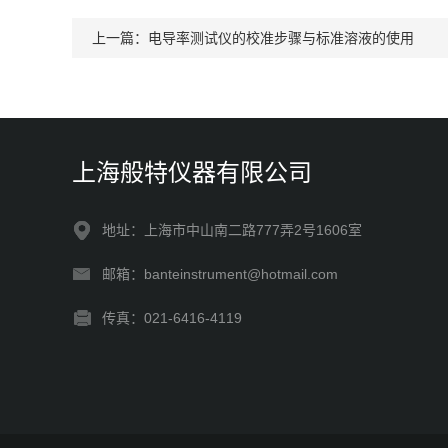
上一篇：
电导率测试仪的校准步骤与标准溶液的使用
上海般特仪器有限公司
地址：上海市中山南二路777弄2号1606室
邮箱：banteinstrument@hotmail.com
传真：021-6416-4119