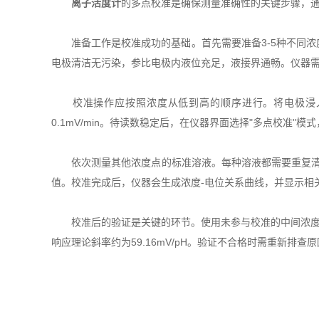
离子活度计
的多点校准是确保测量准确性的关键步骤，
准备工作是校准成功的基础。首先需要准备3-5种不同浓
电极清洁无污染，参比电极内液位充足，液接界通畅。仪器需
校准操作应按照浓度从低到高的顺序进行。将电极浸入较
0.1mV/min。待读数稳定后，在仪器界面选择"多点校
依次测量其他浓度点的标准溶液。每种溶液都需要重复清洗
值。校准完成后，仪器会生成浓度-电位关系曲线，并显示相关系
校准后的验证是关键的环节。使用未参与校准的中间浓度标准
响应理论斜率约为59.16mV/pH。验证不合格时需重新排