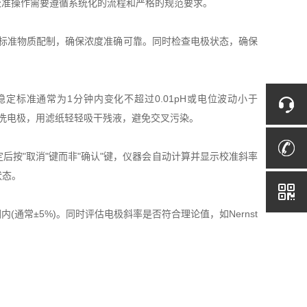
校准操作需要遵循系统化的流程和严格的规范要求。
标准物质配制，确保浓度准确可靠。同时检查电极状态，确保
准通常为1分钟内变化不超过0.01pH或电位波动小于
水冲洗电极，用滤纸轻轻吸干残液，避免交叉污染。
"取消"键而非"确认"键，仪器会自动计算并显示校准斜率
状态。
±5%)。同时评估电极斜率是否符合理论值，如Nernst