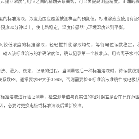
通过建立浓度与电位之间的精确关系曲线，可显著提高测量精度。正确的
度的标准溶液，浓度范围应覆盖被测样品的预期值。标准溶液应使用有证
预热30分钟以上，使电路稳定，温度传感器与环境温度达到平衡。
低浓度的标准溶液，轻轻搅拌使溶液均匀，等待电位读数稳定。稳定标
准"模式，输入该标准溶液的准确浓度值，确认记录第一个校准点。用去离子
、浸入、稳定、记录的过程。当测量较后一种标准溶液时，待读数稳定后按
数R²。通常要求R²大于0.999，否则需要检查标准溶液准确性或电极
溶液进行验证测量，检查测量值与真实值的相对误差是否在允许范围内(通常
查原因，必要时更换电极或标准溶液后重新校准。