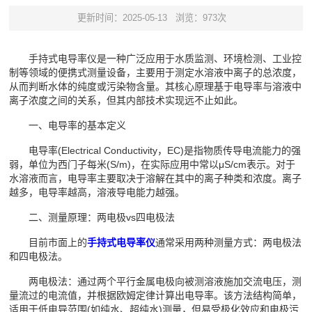
更新时间：2025-05-13
浏览：973次
手持式电导率仪是一种广泛应用于水质监测、环境检测、工业控
制等领域的便携式测量设备，主要用于测定水溶液中离子的总浓度，
从而判断水体的纯度或污染物含量。其核心原理基于电导率与溶液中
离子浓度之间的关系，但其内部技术实现远不止如此。
一、电导率的基本定义
电导率(Electrical Conductivity，EC)是指物质传导电流能力的强
弱，单位为西门子每米(S/m)，在实际应用中常以μS/cm表示。对于
水溶液而言，电导率主要取决于溶解在其中的离子种类和浓度。离子
越多，电导率越高，溶液导电能力越强。
二、测量原理：两电极vs四电极法
目前市面上的
手持式电导率仪
通常采用两种测量方式：两电极法
和四电极法。
两电极法：通过两个平行金属电极向被测溶液施加交流电压，测
量流过的电流值，并根据欧姆定律计算出电导率。该方法结构简单，
适用于低电导范围(如纯水、超纯水)测量，但易受极化效应和电极污