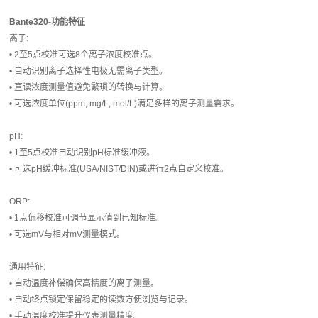
Bante320-功能特征
离子:
• 2至5点校准可选8个离子浓度校准点。
• 自动识别离子选择性电极无需离子类型。
• 直读浓度测量值避免繁琐的转换与计算。
• 可选浓度单位(ppm, mg/L, mol/L)满足多样的离子测量需求。
pH:
• 1至5点校准自动识别pH标准缓冲液。
• 可选pH缓冲标准(USA/NIST/DIN)或进行2点自定义校准。
ORP:
• 1点偏移校准可调节显示值到已知标准。
• 可选mV与相对mV测量模式。
通用特征:
• 自动温度补偿确保高精度的离子测量。
• 自动终点锁定保留稳定的读数方便浏览与记录。
• 手动温度校准提升仪表测量精度。