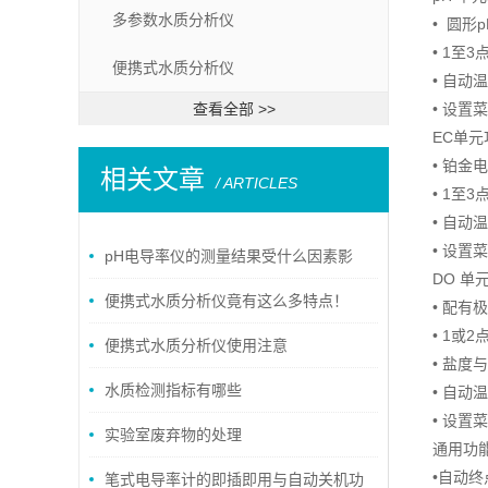
多参数水质分析仪
• 圆形
• 1至
便携式水质分析仪
• 自动
查看全部 >>
• 设
EC单
• 铂金
相关文章
/ ARTICLES
• 1至
• 自动
• 设
pH电导率仪的测量结果受什么因素影
DO 单
响？
便携式水质分析仪竟有这么多特点！
• 配有
• 1或
便携式水质分析仪使用注意
• 盐度
水质检测指标有哪些
• 自动
• 设
实验室废弃物的处理
通用功
•自动
笔式电导率计的即插即用与自动关机功