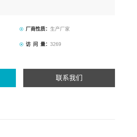
9.18）
厂商性质：
生产厂家
 12.88mS/cm)
访 问 量：
3269
联系我们