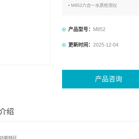
• M852六合一水质检测仪
• E201-BNC-10K三复合pH电极
• pH标准缓冲试剂（pH4.00，6.86，
• CON-1-10K铂金电导电极
产品型号：
M852
• 电导标准液 (84µS/cm, 1413µS/cm,
• DO100 型溶解氧电极
更新时间：
2025-12-04
• 1.5V LR44电池
产品咨询
介绍
元功能特征