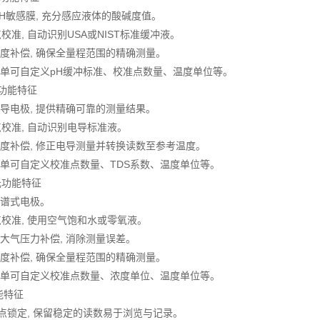
pH敏感膜, 充分感应液体的酸碱度值。
3点校准, 自动识别USA或NIST标准缓冲液。
温度补偿, 确保全量程范围的精确测量。
置菜单可自定义pH缓冲标准、校准点数量、温度单位等。
元功能特征
电导电极, 提供精确可靠的测量结果。
3点校准, 自动识别电导标准液。
温度补偿, 修正电导测量并转换读数至参考温度。
置菜单可自定义校准点数量、TDS系数、温度单位等。
元功能特征
极谱式电极。
2点校准, 使用空气饱和水或零氧液。
与大气压力补偿, 消除测量误差。
温度补偿, 确保全量程范围的精确测量。
置菜单可自定义校准点数量、浓度单位、温度单位等。
能特征
终点锁定, 保留稳定的读数易于浏览与记录。