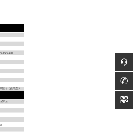
/6.86/9.18)
h锂电池（充电款）
0mS/cm
pt