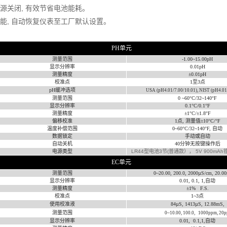
电源关闭, 有效节省电池能耗。
功能, 自动恢复仪表至工厂默认设置。
PH
单元
测量范围
-1.00~15.00pH
显示分辨率
0.01pH
测量精度
±
0.01pH
校准点
1
至
3
点
pH
缓冲选项
USA (pH4.01/7.00/10.01), NIST (pH4.01
测量范围
0 ~60
°
C/32~140
°
F
显示分辨率
0.1
°
C/0.1
°
F
测量精度
±
1
°
C/
±
1.8
°
F
偏移校准
1
点
,
测量值±
10
°
C/
°
F
温度补偿范围
0~60
°
C/32~140
°
F,
自动
数据锁定
手动或自动
自动关机
40
分钟无按键操作后
电源类型
LR44
型电池3节(普通款）， 5V 900mA
EC
单元
测量范围
0~20.00, 200.0, 2000µS/cm, 20.0
显示分辨率
0.01, 0.1, 1,
自动
测量精度
±
1% F.S.
校准点
1~3
点
使用校准液
84µS, 1413µS, 12.88mS,
测量范围
0~10.00, 100.0, 1000ppm, 20p
显示分辨率
0.01, 0.1,1,
自动