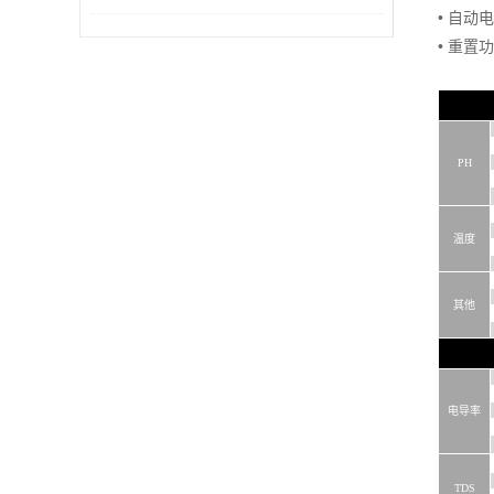
• 自动
能
• 重置
PH
温度
其他
电导率
TDS