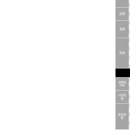
盐度
温度
其他
溶解氧
浓度
%
饱和
度
其他参
数