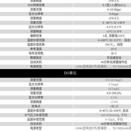
测量精度
±
1% F.S.
TDS
转换系数
0.1
至
1.0 (
默认
0.5)
测量范围
0~10.00ppt
显示分辨率
0.01ppt
测量精度
±
1% F.S.
测量范围
0 ~60
°
C/32~140
°
F
显示分辨率
0.1
°
C/0.1
°
F
测量精度
±
1
°
C/
±
1.8
°
F
偏移校准
1
点
,
测量值±
10
°
C
温度补偿范围
0~100
°
C/32~212
°
F,
自动
温度补偿系数
2%/
°
C,
，线性
参考温度
25°C
电导池常数
K=1
数据锁定
手动或自动
自动关机
40
分钟无按键操作后
电源类型
LR44
型电池3节(普通款）， 5V 900mA
DO
单元
测量范围
0.0~20.0mg/L
显示分辨率
0.1mg/L
测量精度
±0.5mg/L
测量范围
0.0~200.0%
显示分辨率
0.1%
测量精度
±2.0%
校准点
1
或
2
点
温度补偿范围
0~40
°
C/32~104
°
F,
自动
大气压力补偿范围
450~850mmHg,
手动
盐度补偿范围
0~35g/L,
手动
自动关机
40
分钟无按键操作后
电源类型
LR44
型电池3节(普通款）， 5V 900mA