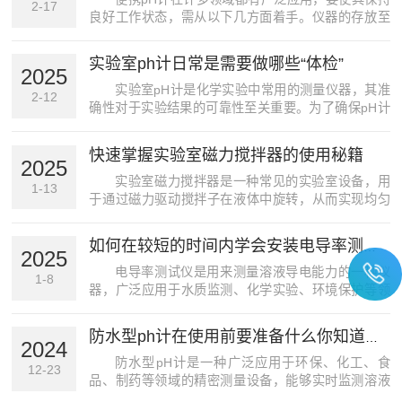
2-17
良好工作状态，需从以下几方面着手。仪器的存放至
关重要。当便携pH计不使用时，应将其存放在适宜的
环境中。选择一个干燥、通风且温度适宜的位置，避
实验室ph计日常是需要做哪些“体检”
免阳光直射，防止仪器受热变形或部件老化。同时，
2025
要将pH计...
实验室pH计是化学实验中常用的测量仪器，其准
2-12
确性对于实验结果的可靠性至关重要。为了确保pH计
的正常运行和测量精度，日常需要对其进行一系列的
“体检”。首先，外观检查是很重要的。每天使用前，要
快速掌握实验室磁力搅拌器的使用秘籍
仔细查看pH计的外观是否有损坏、变形或受潮的情
2025
况。检...
实验室磁力搅拌器是一种常见的实验室设备，用
1-13
于通过磁力驱动搅拌子在液体中旋转，从而实现均匀
混合、加热和溶解等操作。它具有操作简便、效率高
等特点，在化学、生命科学、制药、环境监测等领域
如何在较短的时间内学会安装电导率测试仪？
被广泛应用。尽管磁力搅拌器非常容易上手，但为了
2025
提高实验效率和...
电导率测试仪是用来测量溶液导电能力的一种仪
1-8
器，广泛应用于水质监测、化学实验、环境保护等领
域。掌握如何快速而准确地安装电导率测试仪对于确
保测量结果的可靠性至关重要。以下是一些帮助你在
防水型ph计在使用前要准备什么你知道吗？
较短时间内学会安装仪器的步骤和技巧。1.理解仪器的
2024
组成在开始...
防水型pH计是一种广泛应用于环保、化工、食
12-23
品、制药等领域的精密测量设备，能够实时监测溶液
的酸碱度，为数据分析和决策提供重要支持。然而，