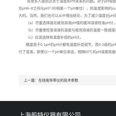
有很多人提到过关于温度和PH关系的问题。对于pH电极，温度
在pH6~8之间与pH7.00相差一个pH单位），则温度影响的zu
大的。当然，我们也可以从中得出结论，为了减少温度对pH
（a）尽量选择接近被测溶液pH值的缓冲溶液校准pH计
（b）尽量使校准溶液的温度与被测溶液的温度一致或接
（c）应该选择有温度补偿的pH计。
精度高于0.1pH的pH计都有温度补偿调节，而0.2级的pH
行了混淆。即使以一个pH单位来说，相隔60℃的pH误差就是0.00
上一篇：
在线电导率仪的技术参数
上海般特仪器有限公司