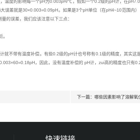
的影响每一个pH为0.003pH/℃，假如一个0.2级的pH计，在pH7
i大误差就是30×0.003=0.09pH。如果是3个pH单位（在pH4~10范围
测量的误差，我们应该注意以下三点：
。
近。
计就不带有温度补偿。有些0.2级的pH计也号称有0.1级的精度，其实这是
3×60=0.18pH，因此，没有温度补偿的 pH计，zui高的精度也只有0.
下一篇：
哪些因素影响了溶解氧
快速链接