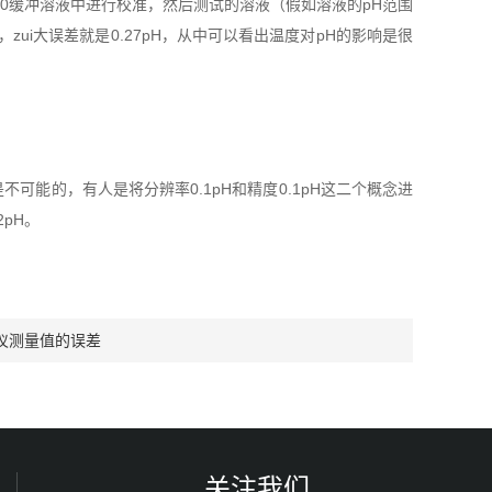
.00缓冲溶液中进行校准，然后测试的溶液（假如溶液的pH范围
内），zui大误差就是0.27pH，从中可以看出温度对pH的影响是很
不可能的，有人是将分辨率0.1pH和精度0.1pH这二个概念进
2pH。
仪测量值的误差
关注我们