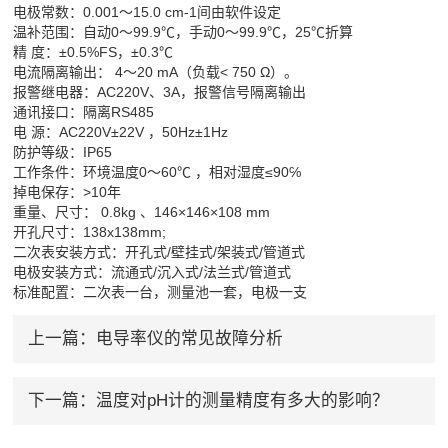
电极常数：0.001～15.0 cm-1间由软件设定
温补范围：自动0～99.9℃，手动0～99.9℃，25℃折算
精 度：±0.5%FS，±0.3℃
电流隔离输出： 4～20 mA（负载< 750 Ω）。
报警继电器：AC220V、3A，报警信号隔离输出
通讯接口：隔离RS485
电 源：AC220V±22V ，50Hz±1Hz
防护等级：IP65
工作条件：环境温度0～60℃ ，相对湿度≤90℅
掉电保存：>10年
重量、尺寸： 0.8kg 、146×146×108 mm
开孔尺寸：138x138mm;
二次表安装方式：开孔式/壁挂式/架装式/管道式
电极安装方式：流通式/沉入式/法兰式/管道式
标准配置：二次表一台，测量池一套，电极一支
上一篇：
电导率仪的常见故障分析
下一篇：
温度对pH计的测量精度有多大的影响？