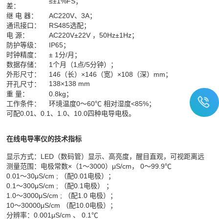
≤±1%FS；
差：
继 电 器：
AC220V、3A；
通讯接口：
RS485选配；
电 源：
AC220V±22V ，50Hz±1Hz；
防护等级：
IP65；
时钟精度：
± 1分/月；
数据存储：
1个月（1点/5分钟）；
外形尺寸：
146（长）×146（宽）×108（深）mm；
138×138 mm
开孔尺寸：
重 量：
0.8kg；
工作条件：
环境温度0～60℃ 相对湿度<85%；
可配0.01、0.1、1.0、10.0四种电导电极。
在线电导率仪的技术指标
显示方式：LED（数码管）显示、高亮度，醒目直观，可视距离远
测量范围：电极常数×（1～3000）μS/cm， 0～99.9℃
0.01～30μS/cm ; （配0.01电极）；
0.1～300μS/cm ; （配0.1电极） ；
1.0～3000μS/cm ; （配1.0 电极）；
10～30000μS/cm （配10.0电极）；
分辨率：0.001μS/cm 、 0.1℃