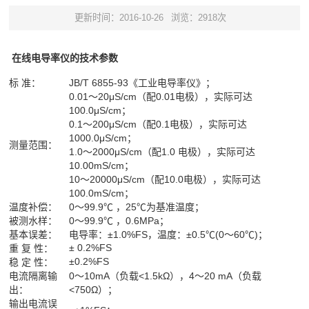
更新时间：2016-10-26
浏览：2918次
在线电导率仪的技术参数
标 准：
JB/T 6855-93《工业电导率仪》；
0.01～20μS/cm（配0.01电极），实际可达
100.0μS/cm；
0.1～200μS/cm（配0.1电极），实际可达
1000.0μS/cm；
测量范围：
1.0～2000μS/cm（配1.0 电极），实际可达
10.00mS/cm；
10～20000μS/cm（配10.0电极），实际可达
100.0mS/cm；
温度补偿：
0～99.9℃ ，25℃为基准温度；
被测水样：
0～99.9℃ ，0.6MPa；
基本误差：
电导率：±1.0%FS，温度：±0.5℃(0～60℃)；
± 0.2%FS
重 复 性：
±0.2%FS
稳 定 性：
电流隔离输
0～10mA（负载<1.5kΩ），4～20 mA（负载
出：
<750Ω）；
输出电流误